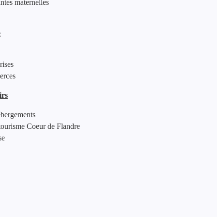
antes maternelles
e
rises
erces
irs
hébergements
tourisme Coeur de Flandre
se