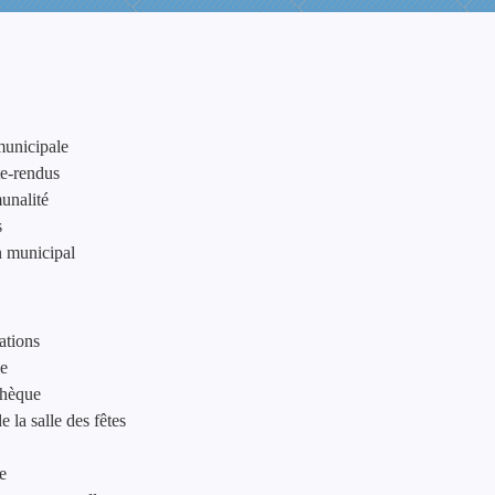
municipale
e-rendus
unalité
s
n municipal
ations
le
thèque
 la salle des fêtes
e