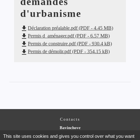
demandes
d'urbanisme
file_download
Déclaration préalable.pdf (PDF - 4.45 MB)
file_download
Permis d_aménager.pdf (PDF - 6.57 MB)
file_download
Permis de construire.pdf (PDF - 930.4 kB)
file_download
Permis de démolir.pdf (PDF - 354.15 kB)
Contacts
Bavinchove
Rue de l'Eglise
This site uses cookies and gives you control over what you want
59670 Bavinchove - FRANCE